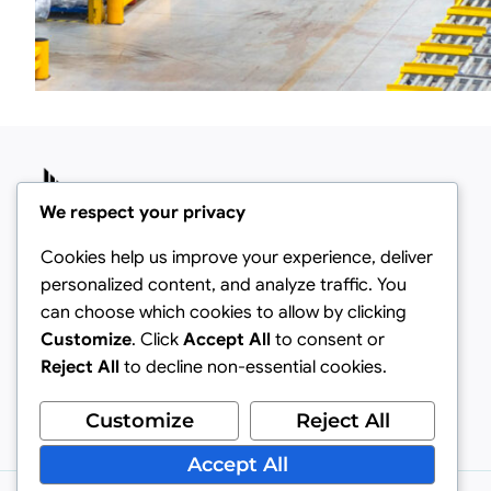
We respect your privacy
Cookies help us improve your experience, deliver
Via Privata Mulino, 24 - 20090 Buccinasco
personalized content, and analyze traffic. You
(MI)
can choose which cookies to allow by clicking
E-mail: info@sedisp.com
Customize
. Click
Accept All
to consent or
Tel: +39 02 45703235
Reject All
to decline non-essential cookies.
Cookie Policy
Privacy Policy
Customize
Reject All
Accept All