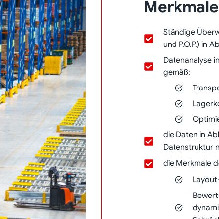
Merkmale
Ständige Überw
und P.O.P.) in 
Datenanalyse i
gemäß:
Transp
Lagerk
Optimi
die Daten in Ab
Datenstruktur n
die Merkmale de
Layout
Bewert
dynami