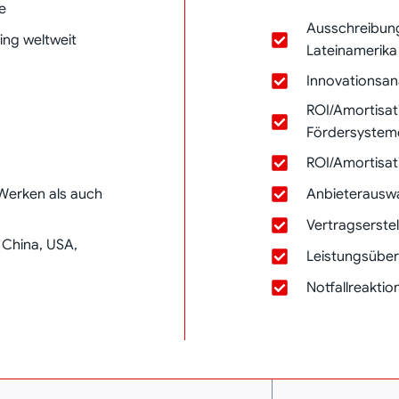
e
Ausschreibung
ing weltweit
Lateinamerika
Innovationsan
ROI/Amortisat
Fördersystem
ROI/Amortisat
Anbieterausw
 Werken als auch
Vertragserste
 China, USA,
Leistungsübe
Notfallreaktio