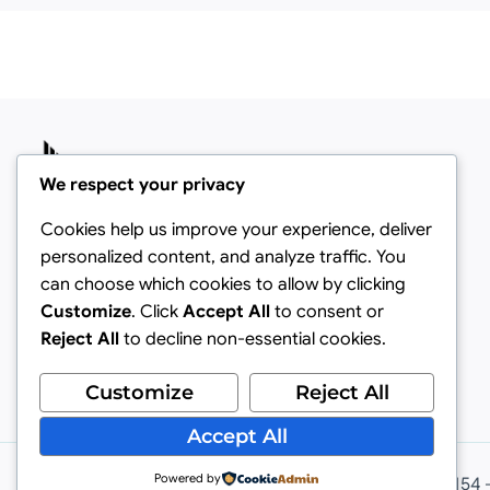
We respect your privacy
Cookies help us improve your experience, deliver
Via Privata Mulino, 24 - 20090 Buccinasco
personalized content, and analyze traffic. You
(MI)
can choose which cookies to allow by clicking
E-mail: info@sedisp.com
Customize
. Click
Accept All
to consent or
Tel: +39 02 45703235
Reject All
to decline non-essential cookies.
Cookie Policy
Privacy Policy
Customize
Reject All
Accept All
Powered by
© 2026 Sedisp srl. All Rights Reserved. - p.i.: 09903110154