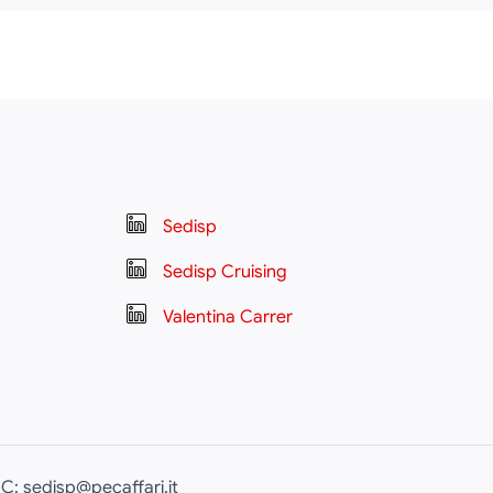
Sedisp
Sedisp Cruising
Valentina Carrer
EC: sedisp@pecaffari.it