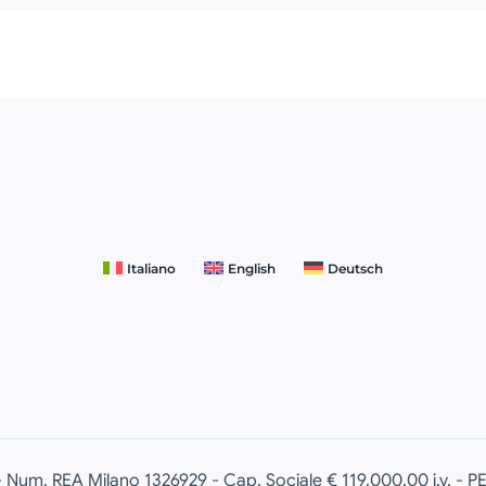
Italiano
English
Deutsch
 - Num. REA Milano 1326929 - Cap. Sociale € 119.000,00 i.v. - P